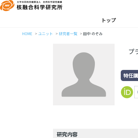
トップ
HOME
ユニット
研究者一覧
田中 のぞみ
プ
特任
研究内容