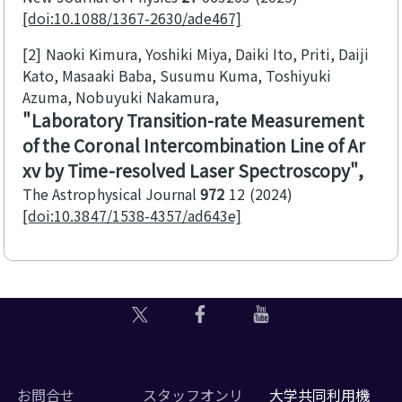
[doi:10.1088/1367-2630/ade467]
[2]
Naoki Kimura, Yoshiki Miya, Daiki Ito, Priti, Daiji
Kato, Masaaki Baba, Susumu Kuma, Toshiyuki
Azuma, Nobuyuki Nakamura
Laboratory Transition-rate Measurement
of the Coronal Intercombination Line of Ar
xv by Time-resolved Laser Spectroscopy
The Astrophysical Journal
972
12
2024
[doi:10.3847/1538-4357/ad643e]
お問合せ
スタッフオンリ
大学共同利用機