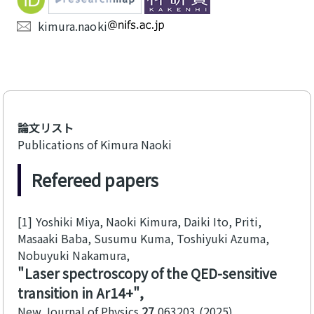
kimura.naoki
論文リスト
Publications of Kimura Naoki
Refereed papers
[1]
Yoshiki Miya, Naoki Kimura, Daiki Ito, Priti,
Masaaki Baba, Susumu Kuma, Toshiyuki Azuma,
Nobuyuki Nakamura
Laser spectroscopy of the QED-sensitive
transition in Ar14+
New Journal of Physics
27
063203
2025