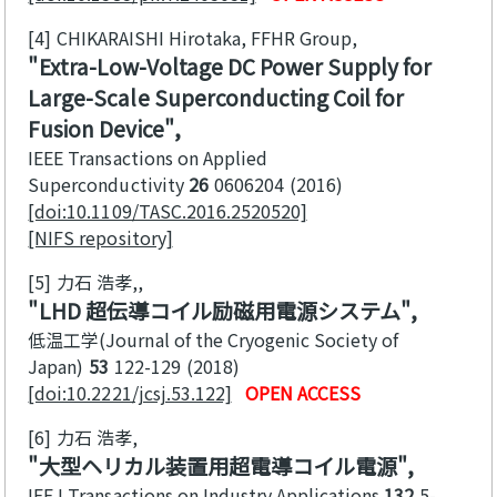
[4]
CHIKARAISHI Hirotaka, FFHR Group
Extra-Low-Voltage DC Power Supply for
Large-Scale Superconducting Coil for
Fusion Device
IEEE Transactions on Applied
Superconductivity
26
0606204
2016
[doi:10.1109/TASC.2016.2520520]
[NIFS repository]
[5]
力石 浩孝,
LHD 超伝導コイル励磁用電源システム
低温工学(Journal of the Cryogenic Society of
Japan)
53
122-129
2018
[doi:10.2221/jcsj.53.122]
OPEN ACCESS
[6]
力石 浩孝
大型ヘリカル装置用超電導コイル電源
IEEJ Transactions on Industry Applications
132
5-