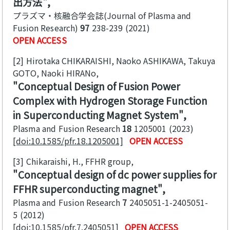
出方法
プラズマ・核融合学会誌(Journal of Plasma and
Fusion Research)
97
238-239
2021
OPEN ACCESS
[2]
Hirotaka CHIKARAISHI, Naoko ASHIKAWA, Takuya
GOTO, Naoki HIRANo
Conceptual Design of Fusion Power
Complex with Hydrogen Storage Function
in Superconducting Magnet System
Plasma and Fusion Research
18
1205001
2023
[doi:10.1585/pfr.18.1205001]
OPEN ACCESS
[3]
Chikaraishi, H., FFHR group
Conceptual design of dc power supplies for
FFHR superconducting magnet
Plasma and Fusion Research
7
2405051-1-2405051-
5
2012
[doi:10.1585/pfr.7.2405051]
OPEN ACCESS