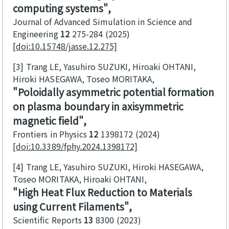
computing systems
Journal of Advanced Simulation in Science and
Engineering
12
275-284
2025
[doi:10.15748/jasse.12.275]
[3]
Trang LE, Yasuhiro SUZUKI, Hiroaki OHTANI,
Hiroki HASEGAWA, Toseo MORITAKA
Poloidally asymmetric potential formation
on plasma boundary in axisymmetric
magnetic field
Frontiers in Physics
12
1398172
2024
[doi:10.3389/fphy.2024.1398172]
[4]
Trang LE, Yasuhiro SUZUKI, Hiroki HASEGAWA,
Toseo MORITAKA, Hiroaki OHTANI
High Heat Flux Reduction to Materials
using Current Filaments
Scientific Reports
13
8300
2023