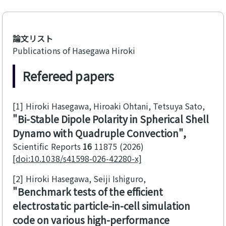
論文リスト
Publications of Hasegawa Hiroki
Refereed papers
[1]
Hiroki Hasegawa, Hiroaki Ohtani, Tetsuya Sato
Bi-Stable Dipole Polarity in Spherical Shell
Dynamo with Quadruple Convection
Scientific Reports
16
11875
2026
[doi:10.1038/s41598-026-42280-x]
[2]
Hiroki Hasegawa, Seiji Ishiguro
Benchmark tests of the efficient
electrostatic particle-in-cell simulation
code on various high-performance