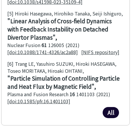
[doi:10.1038/s41598-023-35109-4]
[5]
Hiroki Hasegawa, Hirohiko Tanaka, Seiji Ishiguro
Linear Analysis of Cross-field Dynamics
with Feedback Instability on Detached
Divertor Plasmas
Nuclear Fusion
61
126005
2021
[doi:10.1088/1741-4326/ac2a88]
[NIFS repository]
[6]
Trang LE, Yasuhiro SUZUKI, Hiroki HASEGAWA,
Toseo MORITAKA, Hiroaki OHTANI
Particle Simulation of Controlling Particle
and Heat Flux by Magnetic Field
Plasma and Fusion Research
16
1401103
2021
[doi:10.1585/pfr.16.1401103]
All