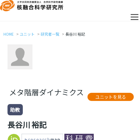
HOME
ユニット
研究者一覧
長谷川 裕記
メタ階層ダイナミクス
ユニットを見る
助教
長谷川 裕記