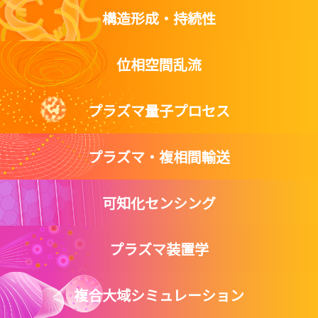
構造形成・持続性
位相空間乱流
プラズマ量子プロセス
プラズマ・複相間輸送
可知化センシング
プラズマ装置学
複合大域シミュレーション