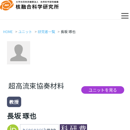
HOME
ユニット
研究者一覧
長坂 琢也
超高流束協奏材料
ユニットを見る
教授
長坂 琢也