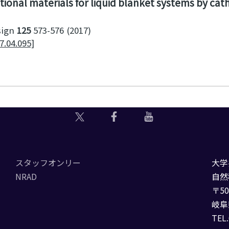
ctional materials for liquid blanket systems by c
sign
125
573-576
2017
7.04.095]
スタッフオンリー
大学
NRAD
自然
〒50
岐阜
TEL.