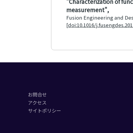
Characterization of fun
measurement
Fusion Engineering and De
[doi:10.1016/j.fusengdes.201
お問合せ
アクセス
サイトポリシー