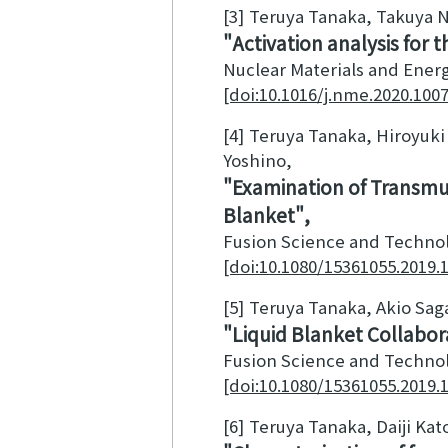
[3]
Teruya Tanaka, Takuya 
Activation analysis for
Nuclear Materials and Ener
[doi:10.1016/j.nme.2020.100
[4]
Teruya Tanaka, Hiroyuki
Yoshino
Examination of Transmu
Blanket
Fusion Science and Techno
[doi:10.1080/15361055.2019.
[5]
Teruya Tanaka, Akio Sag
Liquid Blanket Collabor
Fusion Science and Techno
[doi:10.1080/15361055.2019.
[6]
Teruya Tanaka, Daiji Ka