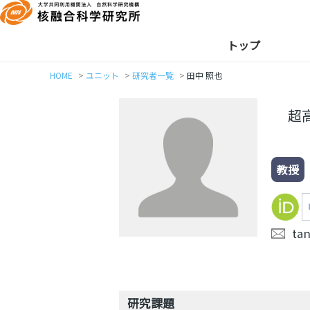
トップ
HOME
ユニット
研究者一覧
田中 照也
超
教授
tan
研究課題