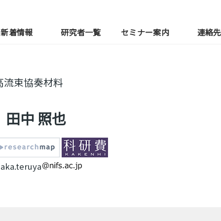
新着情報
研究者一覧
セミナー案内
連絡
高流束協奏材料
田中 照也
aka.teruya