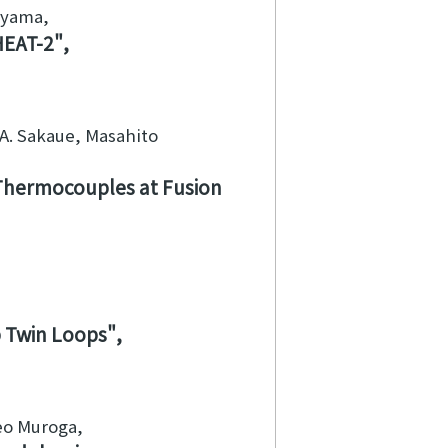
oyama
HEAT-2
A. Sakaue, Masahito
 Thermocouples at Fusion
b Twin Loops
keo Muroga