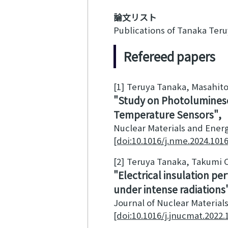
論文リスト
Publications of Tanaka Ter
Refereed papers
[1]
Teruya Tanaka, Masahito 
Study on Photoluminesc
Temperature Sensors
Nuclear Materials and Ener
[doi:10.1016/j.nme.2024.101
[2]
Teruya Tanaka, Takumi C
Electrical insulation p
under intense radiations
Journal of Nuclear Material
[doi:10.1016/j.jnucmat.2022.