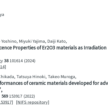
uya
Yoshino, Miyuki Yajima, Daiji Kato
ence Properties of Er2O3 materials as Irradiatio
gy
38
101614
2024
614]
hikada, Tatsuya Hinoki, Takeo Muroga
erformances of ceramic materials developed for a
s
569
153917
2022
153917]
[NIFS repository]