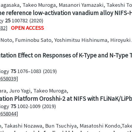
Nagasaka, Takeo Muroga, Masanori Yamazaki, Takeshi T
 the reference low-activation vanadium alloy NIFS-
gy
25
100782
2020
782]
OPEN ACCESS
 Noto, Fuminobu Sato, Yoshimitsu Hishinuma, Hiroyuki 
tation Effect on Responses of K-Type and N-Type
logy
75
1076–1083
2019
1658039]
ara, Juro Yagi, Takeo Muroga
ation Platform Oroshhi-2 at NIFS with FLiNaK/LiP
logy
75
1002-1009
2019
1658044]
to, Takashi Nozawa, Bun Tsuchiya, Masatoshi Kondo,Ta