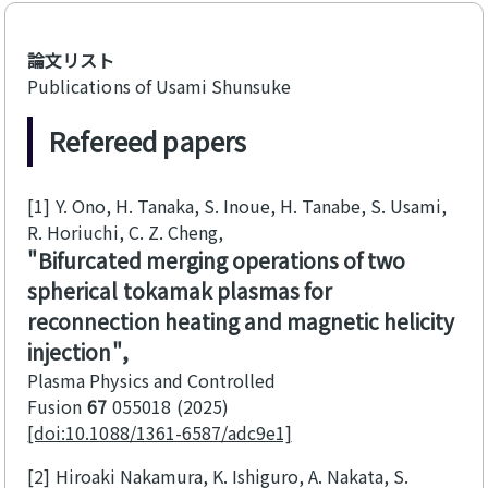
論文リスト
Publications of Usami Shunsuke
Refereed papers
[1]
Y. Ono, H. Tanaka, S. Inoue, H. Tanabe, S. Usami,
R. Horiuchi, C. Z. Cheng
Bifurcated merging operations of two
spherical tokamak plasmas for
reconnection heating and magnetic helicity
injection
Plasma Physics and Controlled
Fusion
67
055018
2025
[doi:10.1088/1361-6587/adc9e1]
[2]
Hiroaki Nakamura, K. Ishiguro, A. Nakata, S.