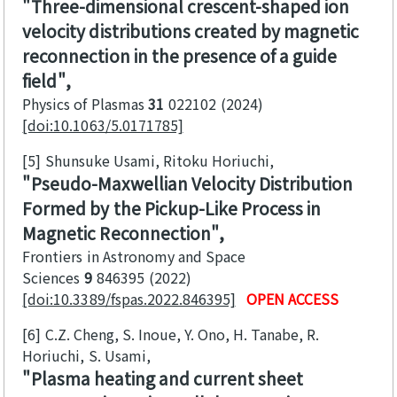
Three-dimensional crescent-shaped ion
velocity distributions created by magnetic
reconnection in the presence of a guide
field
Physics of Plasmas
31
022102
2024
[doi:10.1063/5.0171785]
[5]
Shunsuke Usami, Ritoku Horiuchi
Pseudo-Maxwellian Velocity Distribution
Formed by the Pickup-Like Process in
Magnetic Reconnection
Frontiers in Astronomy and Space
Sciences
9
846395
2022
[doi:10.3389/fspas.2022.846395]
OPEN ACCESS
[6]
C.Z. Cheng, S. Inoue, Y. Ono, H. Tanabe, R.
Horiuchi, S. Usami
Plasma heating and current sheet