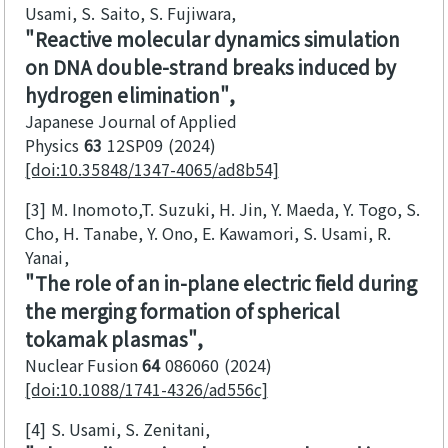
Usami, S. Saito, S. Fujiwara
Reactive molecular dynamics simulation
on DNA double-strand breaks induced by
hydrogen elimination
Japanese Journal of Applied
Physics
63
12SP09
2024
[doi:10.35848/1347-4065/ad8b54]
[3]
M. Inomoto,T. Suzuki, H. Jin, Y. Maeda, Y. Togo, S.
Cho, H. Tanabe, Y. Ono, E. Kawamori, S. Usami, R.
Yanai
The role of an in-plane electric field during
the merging formation of spherical
tokamak plasmas
Nuclear Fusion
64
086060
2024
[doi:10.1088/1741-4326/ad556c]
[4]
S. Usami, S. Zenitani