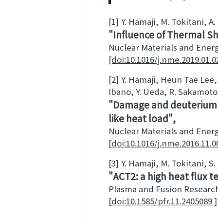
[1]
Y. Hamaji, M. Tokitani, A
Influence of Thermal S
Nuclear Materials and Ener
[doi:10.1016/j.nme.2019.01.0
[2]
Y. Hamaji, Heun Tae Lee, A
Ibano, Y. Ueda, R. Sakamoto
Damage and deuterium re
like heat load
Nuclear Materials and Ener
[doi:10.1016/j.nme.2016.11.0
[3]
Y. Hamaji, M. Tokitani, S
ACT2: a high heat flux te
Plasma and Fusion Researc
[doi:10.1585/pfr.11.2405089 ]