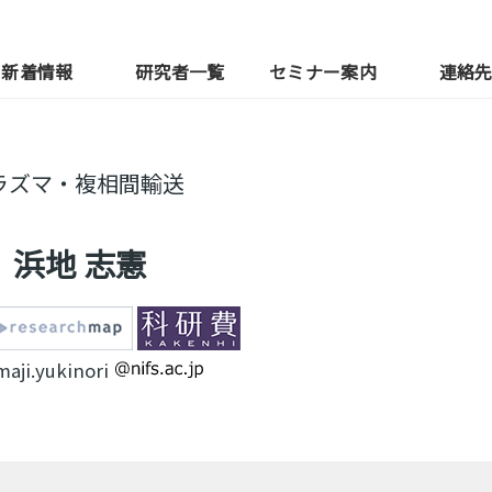
新着情報
研究者一覧
セミナー案内
連絡
ラズマ・複相間輸送
浜地 志憲
aji.yukinori