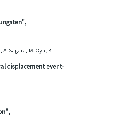
Tungsten
, A. Sagara, M. Oya, K.
cal displacement event-
ion