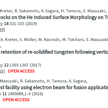
. Kreter, R. Sakamoto, A. Sagara, H. Tamura, S. Masuzaki
hocks on the He Induced Surface Morphology on 
gy
18
321-325
2019
29]
. Kreter, S. Möller, M. Rasinski, M. Tokitani, S. Masuzaki
tention of re-solidified tungsten following verti
gy
12
1303-1307
2017
03]
OPEN ACCESS
. Masuzaki, R. Sakamoto, H. Tamura, A. Sagara
st facility using electron beam for fusion applicat
h
11
2405089,1-4
2016
OPEN ACCESS