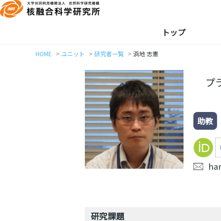
トップ
HOME
ユニット
研究者一覧
浜地 志憲
プ
助教
ham
研究課題