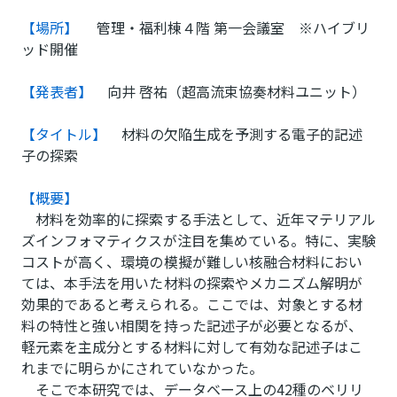
【場所】
管理・福利棟４階 第一会議室 ※ハイブリ
ッド開催
【発表者】
向井 啓祐（超高流束協奏材料ユニット）
【タイトル】
材料の欠陥生成を予測する電子的記述
子の探索
【概要】
材料を効率的に探索する手法として、近年マテリアル
ズインフォマティクスが注目を集めている。特に、実験
コストが高く、環境の模擬が難しい核融合材料におい
ては、本手法を用いた材料の探索やメカニズム解明が
効果的であると考えられる。ここでは、対象とする材
料の特性と強い相関を持った記述子が必要となるが、
軽元素を主成分とする材料に対して有効な記述子はこ
れまでに明らかにされていなかった。
そこで本研究では、データベース上の42種のベリリ