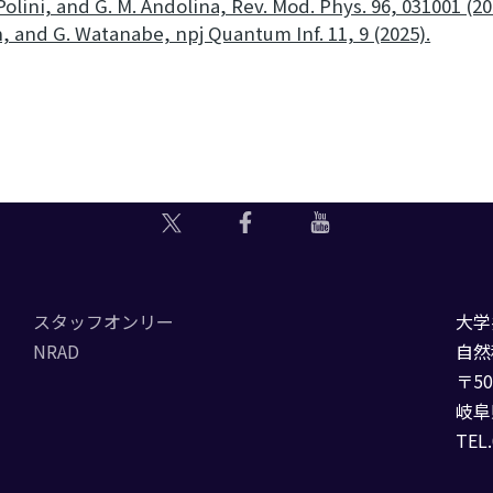
Polini, and G. M. Andolina, Rev. Mod. Phys. 96, 031001 (20
sh, and G. Watanabe, npj Quantum Inf. 11, 9 (2025).
スタッフオンリー
大学
NRAD
自然
〒50
岐阜
TEL.