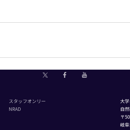
スタッフオンリー
大学
NRAD
自然
〒50
岐阜