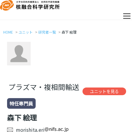
HOME
ユニット
研究者一覧
森下 絵理
プラズマ・複相間輸送
ユニットを見る
特任専門員
森下 絵理
morishita.eri