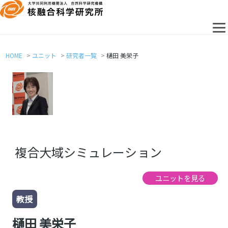
HOME
ユニット
研究者一覧
樋⽥ 美栄⼦
複合大域シミュレーション
ユニットを見る
教授
樋⽥ 美栄⼦