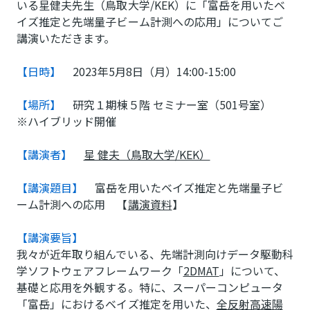
いる星健夫先生（鳥取大学/KEK）に「富岳を用いたベ
イズ推定と先端量子ビーム計測への応用」についてご
講演いただきます。
【日時】
2023年5月8日（月）14:00-15:00
【場所】
研究１期棟５階 セミナー室（501号室）
※ハイブリッド開催
【講演者】
星 健夫（鳥取大学/KEK）
【講演題目】
富岳を用いたベイズ推定と先端量子ビ
ーム計測への応用 【
講演資料
】
【講演要旨】
我々が近年取り組んでいる、先端計測向けデータ駆動科
学ソフトウェアフレームワーク「
2DMAT
」について、
基礎と応用を外観する。特に、スーパーコンピュータ
「富岳」におけるベイズ推定を用いた、
全反射高速陽