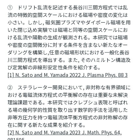
① ドリフト乱流を記述する長谷川三間方程式では乱
流の特徴的空間スケールにおける磁場や密度の変化は
小さい。しかし, 磁気圏プラズマやダイポール磁場を用
いた閉じ込め実験では磁場と同等の空間スケールにお
ける乱流や陽動の生成が観測される。本研究では磁場
や密度の空間微分に対する条件を含まない新たなオー
ダリングを構築し,任意の磁場形状における一般化長谷
川三間方程式を導出する。また, そのハミルトン構造及
び定常解の非線形安定性条件を紹介する。
[1] N. Sato and M. Yamada 2022 J. Plasma Phys. 88 3
② ステラレーター開発において, 非対称な有界領域に
おける電磁流体方程式の平衡解の存在は重要な未解決
理論課題である。本研究ではクレブシュ表現と呼ばれ
る場の幾何学的性質を取り出す数学的手法を活用した
非等方圧力を持つ電磁流体平衡方程式の非対称解の存
在に関する新たな成果を紹介する。
[2] N. Sato and M. Yamada 2023 J. Math. Phys. 64,
081505